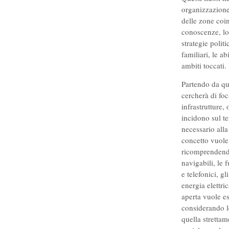
organizzazione 
delle zone coin
conoscenze, lo
strategie polit
familiari, le a
ambiti toccati.
Partendo da qu
cercherà di foc
infrastrutture,
incidono sul te
necessario alla
concetto vuole
ricomprendendo 
navigabili, le f
e telefonici, g
energia elettri
aperta vuole es
considerando l
quella strettam