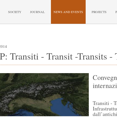
SOCIETY
JOURNAL
NEWS AND EVENTS
PROJECTS
2014
: Transiti - Transit -Transits - 
Convegno
internazi
Transiti - T
Infrastruttu
dall’antich