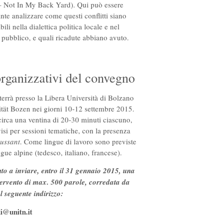
 Not In My Back Yard). Qui può essere
ante analizzare come questi conflitti siano
bili nella dialettica politica locale e nel
 pubblico, e quali ricadute abbiano avuto.
organizzativi del convegno
terrà presso la Libera Università di Bolzano
sität Bozen nei giorni 10-12 settembre 2015.
 circa una ventina di 20-30 minuti ciascuno,
isi per sessioni tematiche, con la presenza
cussant
. Come lingue di lavoro sono previste
ingue alpine (tedesco, italiano, francese).
nto a inviare, entro il 31 gennaio 2015, una
tervento di max. 500 parole, corredata da
l seguente indirizzo:
i@unitn.it