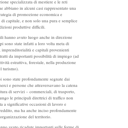
one specializzata di mestiere e le reti
ne abbiano in alcuni casi rappresentato una
rategia di promozione economica e
di capitale, e non solo una pura e semplice
izioni produttive difficili.
mili hanno avuto luogo anche in direzione
pi sono state infatti a loro volta meta di
, imprenditorialità e capitali provenienti
ttratti da importanti possibilità di impiego (ad
tività estrattiva, forestale, nella produzione
l turismo).
i sono state profondamente segnate dai
erci e persone che attraversavano la catena
itura di servizi – commerciali, di trasporto,
lungo le principali direttrici di traffico non
ta a significative occasioni di lavoro e
reddito, ma ha anche inciso profondamente
 organizzazione del territorio.
anno avuto ricadute importanti sulle forme di