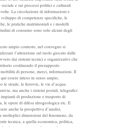
sociale e sui processi politici e culturali
volte. La circolazione di informazioni e
 sviluppo di competenze specifiche, le
iche, le pratiche matrimoniali e i modelli
bitudini di consumo sono solo alcuni degli
esto ampio contesto, nel convegno si
alizzare l’attenzione sul ruolo giocato dalle
 ovvero dai sistemi tecnici e organizzativi che
rritorio costituendo il presupposto
 mobilità di persone, merci, informazioni. Il
 qui essere inteso in senso ampio,
le strade, le ferrovie, le vie d’acqua
univie, ma anche i sistemi postali, telegrafici
li impianti di produzione e trasporto di
ca, le opere di difesa idrogeologica etc. E
sere anche la prospettiva d’analisi,
e molteplici dimensioni del fenomeno, da
ente tecnica, a quella economica, politica,