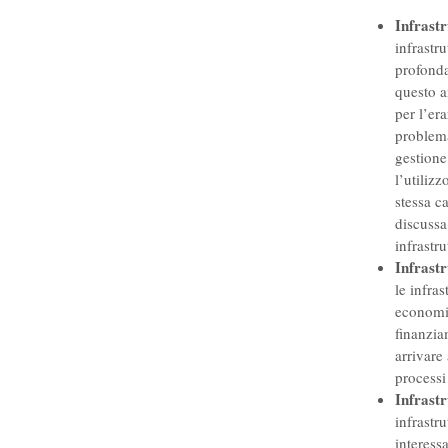
Infrastr
infrastr
profonda
questo a
per l’era
problem
gestione
l’utilizz
stessa c
discussa
infrastru
Infrast
le infra
economic
finanzia
arrivare 
processi
Infrastr
infrastr
interess