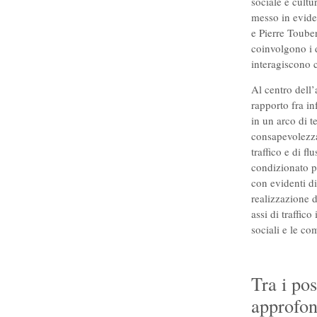
sociale e cult
messo in eviden
e Pierre Toube
coinvolgono i d
interagiscono 
Al centro dell’
rapporto fra in
in un arco di t
consapevolezza 
traffico e di f
condizionato pr
con evidenti di
realizzazione d
assi di traffico
sociali e le co
Tra i pos
approfon