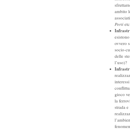
sfruttar
ambito l
associat
Porti
etc
Infrastr
esistono 
ovvero s
socio-cu
delle st
l’uso)?
Infrastr
realizza
interess
conflitt
gioco ve
la ferro
strada e
realizza
l’ambien
fenomeni