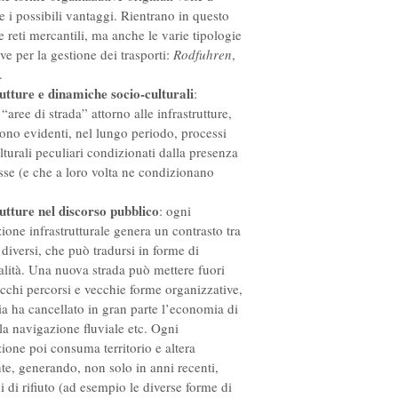
ne i possibili vantaggi. Rientrano in questo
e reti mercantili, ma anche le varie tipologie
ive per la gestione dei trasporti:
Rodfuhren
,
.
utture e dinamiche socio-culturali
:
“aree di strada” attorno alle infrastrutture,
ono evidenti, nel lungo periodo, processi
lturali peculiari condizionati dalla presenza
esse (e che a loro volta ne condizionano
utture nel discorso pubblico
: ogni
zione infrastrutturale genera un contrasto tra
i diversi, che può tradursi in forme di
ualità. Una nuova strada può mettere fuori
cchi percorsi e vecchie forme organizzative,
via ha cancellato in gran parte l’economia di
 la navigazione fluviale etc. Ogni
zione poi consuma territorio e altera
te, generando, non solo in anni recenti,
 di rifiuto (ad esempio le diverse forme di