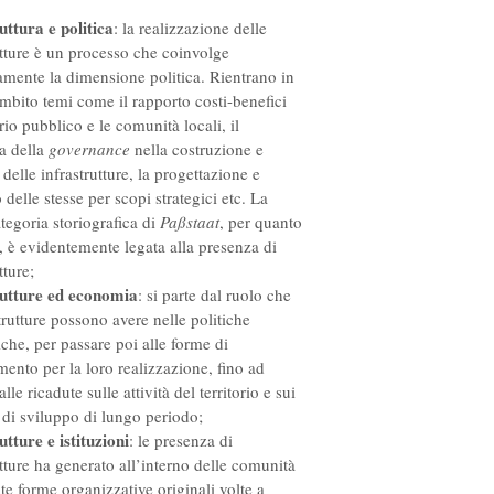
uttura e politica
: la realizzazione delle
utture è un processo che coinvolge
mente la dimensione politica. Rientrano in
mbito temi come il rapporto costi-benefici
rio pubblico e le comunità locali, il
a della
governance
nella costruzione e
 delle infrastrutture, la progettazione e
o delle stesse per scopi strategici etc. La
ategoria storiografica di
Paßstaat
, per quanto
, è evidentemente legata alla presenza di
tture;
rutture ed economia
: si parte dal ruolo che
strutture possono avere nelle politiche
he, per passare poi alle forme di
mento per la loro realizzazione, fino ad
alle ricadute sulle attività del territorio e sui
 di sviluppo di lungo periodo;
utture e istituzioni
: le presenza di
utture ha generato all’interno delle comunità
ate forme organizzative originali volte a