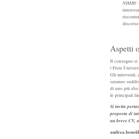
NIMBY
–
interess
riscontra
discorso
Aspetti 
Il convegno si 
/ Freie Univer
Gli interventi,
saranno suddiv
di uno più
dis
le principali l
Si invita perta
proposta di in
un breve CV, a
andrea.bonold