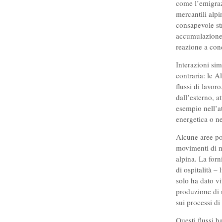
come l’emigrazi
mercantili alpi
consapevole st
accumulazione 
reazione a cond
Interazioni si
contraria: le Al
flussi di lavoro
dall’esterno, a
esempio nell’at
energetica o ne
Alcune aree po
movimenti di m
alpina. La forn
di ospitalità – 
solo ha dato vi
produzione di 
sui processi di
Questi flussi h