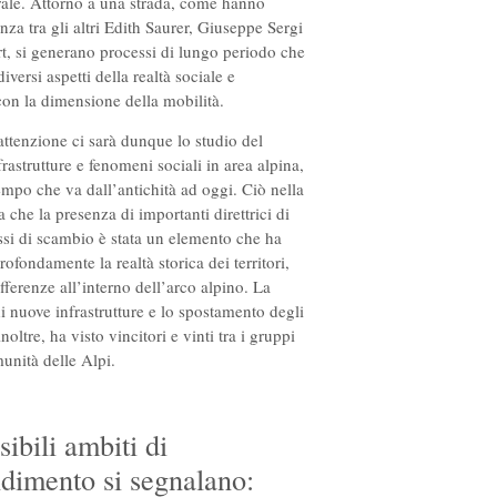
urale. Attorno a una strada, come hanno
za tra gli altri Edith Saurer, Giuseppe Sergi
rt, si generano processi di lungo periodo che
iversi aspetti della realtà sociale e
con la dimensione della mobilità.
attenzione ci sarà dunque lo studio del
frastrutture e fenomeni sociali in area alpina,
empo che va dall’antichità ad oggi. Ciò nella
che la presenza di importanti direttrici di
lussi di scambio è stata un elemento che ha
ofondamente la realtà storica dei territori,
fferenze all’interno dell’arco alpino. La
i nuove infrastrutture e lo spostamento degli
 inoltre, ha visto vincitori e vinti tra i gruppi
munità delle Alpi.
sibili ambiti di
dimento si segnalano: