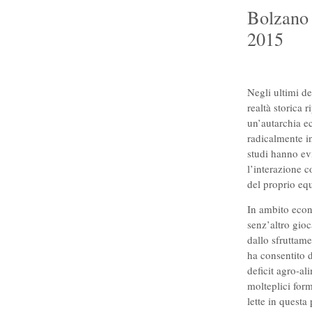
Bolzano 
2015
Negli ultimi d
realtà storica r
un’autarchia ec
radicalmente i
studi hanno ev
l’interazione c
del proprio equ
In ambito econ
senz’altro gioc
dallo sfruttame
ha consentito 
deficit agro-al
molteplici for
lette in questa