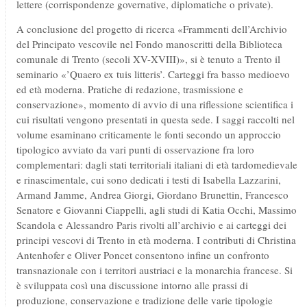
lettere (corrispondenze governative, diplomatiche o private).
A conclusione del progetto di ricerca «Frammenti dell’Archivio
del Principato vescovile nel Fondo manoscritti della Biblioteca
comunale di Trento (secoli XV-XVIII)», si è tenuto a Trento il
seminario «’Quaero ex tuis litteris’. Carteggi fra basso medioevo
ed età moderna. Pratiche di redazione, trasmissione e
conservazione», momento di avvio di una riflessione scientifica i
cui risultati vengono presentati in questa sede. I saggi raccolti nel
volume esaminano criticamente le fonti secondo un approccio
tipologico avviato da vari punti di osservazione fra loro
complementari: dagli stati territoriali italiani di età tardomedievale
e rinascimentale, cui sono dedicati i testi di Isabella Lazzarini,
Armand Jamme, Andrea Giorgi, Giordano Brunettin, Francesco
Senatore e Giovanni Ciappelli, agli studi di Katia Occhi, Massimo
Scandola e Alessandro Paris rivolti all’archivio e ai carteggi dei
principi vescovi di Trento in età moderna. I contributi di Christina
Antenhofer e Oliver Poncet consentono infine un confronto
transnazionale con i territori austriaci e la monarchia francese. Si
è sviluppata così una discussione intorno alle prassi di
produzione, conservazione e tradizione delle varie tipologie