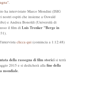
tagna"
.
o ha intervistato Marco Mondini (ISIG
ei nostri ospiti che insieme a Oswald
bz) e Andrea Bonoldi (Università di
Luis Trenker "Berge in
usso il film di
31).
l'intervista
clicca qui
(comincia a 1:12:48)
tata della rassegna di film storici
si terrà
fine della
ggio 2015 e si dedicherà alla
ra mondiale
.