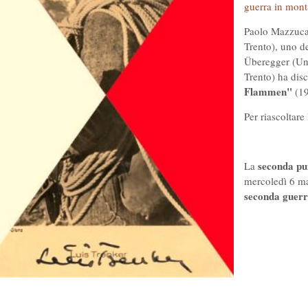
guerra in mon
Paolo Mazzucat
Trento), uno d
Überegger (Uni
Trento) ha disc
Flammen"
(19
Per riascoltare 
seconda pun
La
mercoledì 6 ma
seconda guer