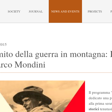
SOCIETY
JOURNAL
NEWS AND EVENTS
PROJECTS
2015
mito della guerra in montagna: 
rco Mondini
Il programma 
dedicato una p
alla prima sera
storici
tenutas