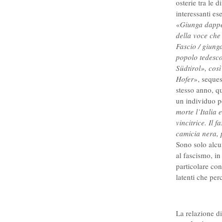
osterie tra le 
interessanti es
«
Giunga dapper
della voce che 
Fascio / giunga
popolo tedesco 
Südtirol», cos
Hofer
», seque
stesso anno, q
un individuo p
morte l’Italia e
vincitrice. Il 
camicia nera, 
Sono solo alcu
al fascismo, in
particolare co
latenti che per
La relazione d