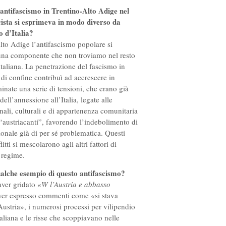
’antifascismo in Trentino-Alto Adige nel
ista si esprimeva in modo diverso da
o d’Italia?
lto Adige l’antifascismo popolare si
 una componente che non troviamo nel resto
italiana. La penetrazione del fascismo in
di confine contribuì ad accrescere in
inate una serie di tensioni, che erano già
dell’annessione all’Italia, legate alle
nali, culturali e di appartenenza comunitaria
e “austriacanti”, favorendo l’indebolimento di
ionale già di per sé problematica. Questi
litti si mescolarono agli altri fattori di
 regime.
ualche esempio di questo antifascismo?
 aver gridato «
W l’Austria e abbasso
aver espresso commenti come «si stava
Austria», i numerosi processi per vilipendio
taliana e le risse che scoppiavano nelle