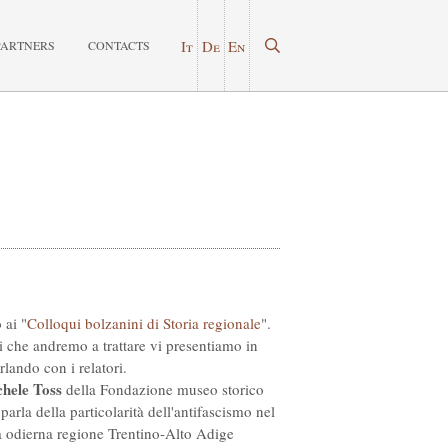
It
De
En
PARTNERS
CONTACTS
 ai "
Colloqui bolzanini di Storia regionale
".
i che andremo a trattare vi presentiamo in
rlando con i relatori.
hele Toss
della Fondazione museo storico
 parla della particolarità dell'antifascismo nel
a odierna regione Trentino-Alto Adige