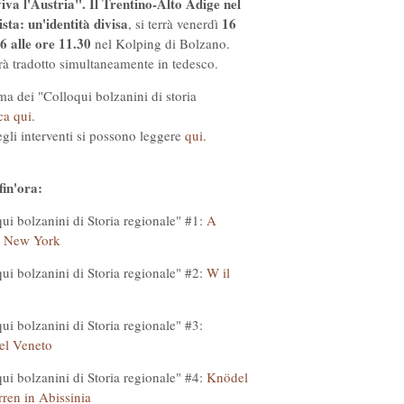
iva l'Austria". Il Trentino-Alto Adige nel
sta: un'identità divisa
16
, si terrà venerdì
6 alle ore 11.30
nel Kolping di Bolzano.
arà tradotto simultaneamente in tedesco.
ma dei "Colloqui bolzanini di storia
ca qui.
egli interventi si possono leggere
qui.
fin'ora:
ui bolzanini di Storia regionale" #1:
A
in New York
ui bolzanini di Storia regionale" #2:
W il
ui bolzanini di Storia regionale" #3:
el Veneto
ui bolzanini di Storia regionale" #4:
Knödel
ren in Abissinia