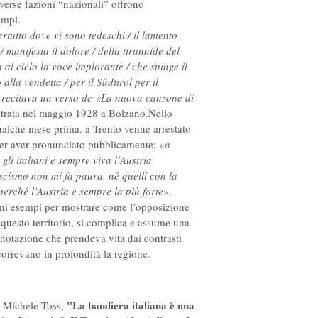
diverse fazioni “nazionali” offrono
empi.
tutto dove vi sono tedeschi / il lamento
/ manifesta il dolore / della tirannide del
 al cielo la voce implorante / che spinge il
alla vendetta / per il Südtirol per il
ì recitava un verso de «La nuova canzone di
strata nel maggio 1928 a Bolzano.Nello
ualche mese prima, a Trento venne arrestato
er aver pronunciato pubblicamente: «
a
 gli italiani e sempre viva l’Austria
fascismo non mi fa paura, né quelli con la
perché l’Austria è sempre la più forte
».
ni esempi per mostrare come l’opposizione
 questo territorio, si complica e assume una
nnotazione che prendeva vita dai contrasti
correvano in profondità la regione.
"La bandiera italiana è una
i Michele Toss,