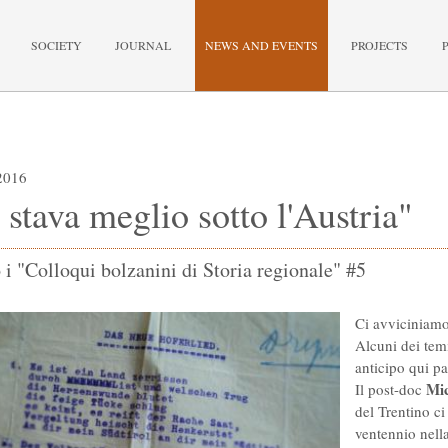
SOCIETY
JOURNAL
NEWS AND EVENTS
PROJECTS
2016
 stava meglio sotto l'Austria"
 i "Colloqui bolzanini di Storia regionale" #5
Ci avviciniamo
Alcuni dei tem
anticipo qui pa
Mic
Il post-doc
del Trentino ci
ventennio nell