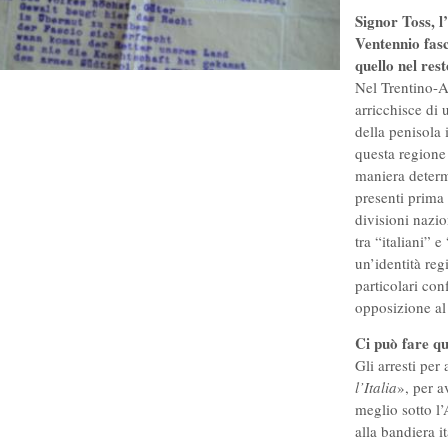
Signor Toss, l
Ventennio fasc
quello nel rest
Nel Trentino-A
arricchisce di
della penisola 
questa regione 
maniera determ
presenti prima 
divisioni nazio
tra “italiani” 
un’identità reg
particolari conf
opposizione al
Ci può fare q
Gli arresti per
l’Italia
», per 
meglio sotto l’
alla bandiera i