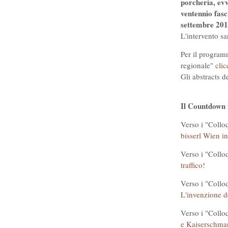
porcheria, evv
ventennio fasci
settembre 201
L'intervento s
Per il program
regionale"
clic
Gli abstracts d
Il Countdown 
Verso i "Colloq
bisserl Wien 
Verso i "Colloq
traffico!
Verso i "Colloq
L'invenzione d
Verso i "Colloq
e Kaiserschmar