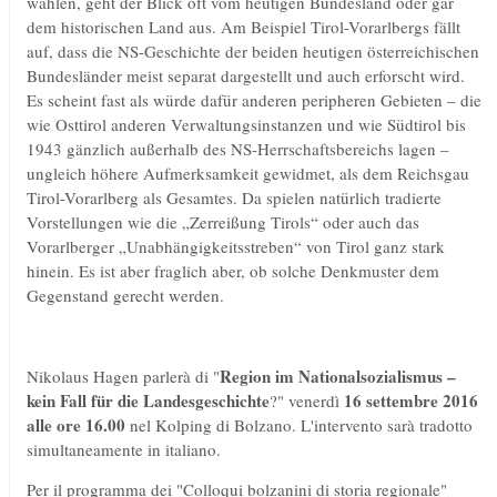
wählen, geht der Blick oft vom heutigen Bundesland oder gar
dem historischen Land aus. Am Beispiel Tirol-Vorarlbergs fällt
auf, dass die NS-Geschichte der beiden heutigen österreichischen
Bundesländer meist separat dargestellt und auch erforscht wird.
Es scheint fast als würde dafür anderen peripheren Gebieten – die
wie Osttirol anderen Verwaltungsinstanzen und wie Südtirol bis
1943 gänzlich außerhalb des NS-Herrschaftsbereichs lagen –
ungleich höhere Aufmerksamkeit gewidmet, als dem Reichsgau
Tirol-Vorarlberg als Gesamtes. Da spielen natürlich tradierte
Vorstellungen wie die „Zerreißung Tirols“ oder auch das
Vorarlberger „Unabhängigkeitsstreben“ von Tirol ganz stark
hinein. Es ist aber fraglich aber, ob solche Denkmuster dem
Gegenstand gerecht werden.
Region im Nationalsozialismus –
Nikolaus Hagen parlerà di "
kein Fall für die Landesgeschichte
16 settembre 2016
?" venerdì
alle ore 16.00
nel Kolping di Bolzano. L'intervento sarà tradotto
simultaneamente in italiano.
Per il programma dei "Colloqui bolzanini di storia regionale"