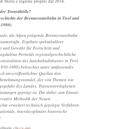
di Storia e regione proprio dal 2016.
der Transithölle?
eschichte der Brennerautobahn in Tirol und
0-1980)
onale, die Alpen prägende Brennerautobahn
 Traumstraße, Ergebnis spektakulärer
t und Gewähr für Fortschritt und
agdalena Pernolds regionalgeschichtliche
onstruktion des Autobahndiskurses in Tirol
1950-1980) beleuchtet unter umfassender
h unveröffentlichter Quellen den
hrnehmungswandel, der von Themen wie
sgefahr des Landes, Trassenstreitigkeiten
stungen geprägt ist. Die dabei zum Einsatz
vative Methodik der Neuen
chte erweitert technisch geprägte Verfahren
tionale, interdisziplinäre historische
e.
'editorie
clicca qui
.