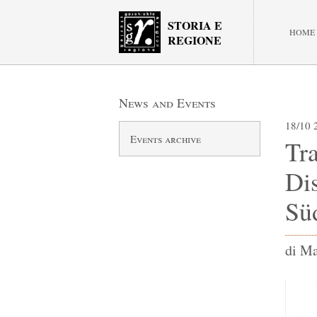
STORIA E
HOME
REGIONE
News and Events
18/10 
Events archive
Tra
Di
Sü
di Ma