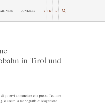
It
De
En
PARTNERS
CONTACTS
ine
obahn in Tirol und
 di potervi annunciare che presso l'editore
lag, è uscito la monografia di Magdalena