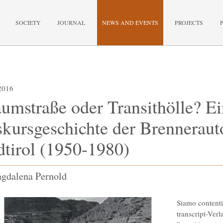
SOCIETY
JOURNAL
NEWS AND EVENTS
PROJECTS
2016
umstraße oder Transithölle? E
skursgeschichte der Brenneraut
dtirol (1950-1980)
gdalena Pernold
Siamo contenti
transcript-Ver