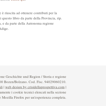
e è riuscita ad ottenere contributi per la
i questo libro da parte della Provincia, rip.
a, e da parte della Autonoma regione
Adige.
ne Geschichte und Region / Storia e regione
100 Bozen/Bolzano. Cod. Fisc. 94029060210.
li
|
web design by crisidellaprospettiva.com
|
amente i cookie tecnici elencati nella sezione
e Mozilla Firefox per un'esperienza completa.