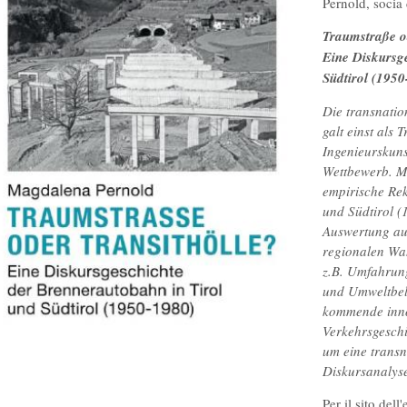
Pernold, socia 
Traumstraße o
Eine Diskursg
Südtirol (195
Die transnati
galt einst als
Ingenieurskuns
Wettbewerb. M
empirische Rek
und Südtirol (
Auswertung auc
regionalen Wa
z.B. Umfahrung
und Umweltbela
kommende inno
Verkehrsgeschi
um eine transna
Diskursanalys
Per il sito dell