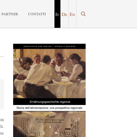
It
De
En
PARTNER
CONTATTI
 in
li.
one