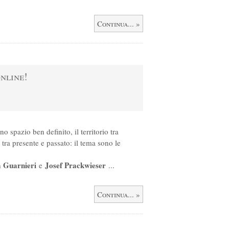
Continua... »
online!
 spazio ben definito, il territorio tra
tra presente e passato: il tema sono le
 Guarnieri
Josef Prackwieser
e
...
Continua... »