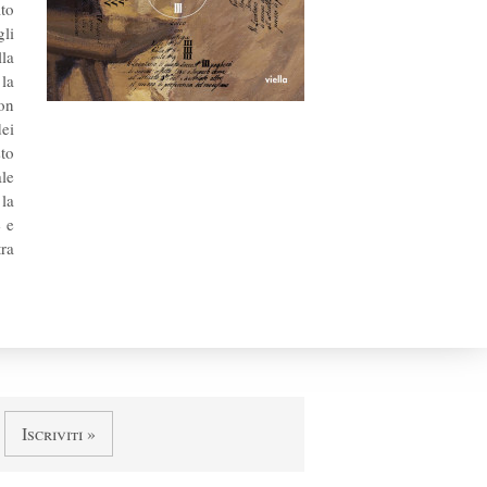
to
li
lla
la
uon
dei
to
ale
la
e e
ra