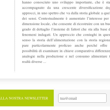
hanno conosciuto uno sviluppo importante, che è sta
accompagnato da una crescente diversificazione deg
approcci, in uno spettro che va dalla storia globale a que
dei sensi. Contestualmente è aumentato l’interesse per 
dimensione locale, che consente di ricostruire con un b
grado di dettaglio l’insieme di fattori che sta alla base 
fenomeni indagati. Un approccio che coniughi in ques
senso la storia dell’alimentazione con la storia region
pare particolarmente proficuo anche perché offre 
possibilità di esaminare in chiave comparativa differenz
analogie nella produzione e nel consumo alimentare t
realtà diverse ...
 ALLA NOSTRA NEWSLETTER